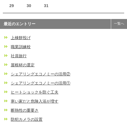
29
30
31
最近のエントリー
一覧へ
上棟餅投げ
職業訓練校
社員旅行
屋根材の選定
シェアリングエコノミーの活用②
シェアリングエコノミーの活用①
ヒートショックを防ぐ工夫
寒い家だと危険入浴が増す
断熱性の重要さ
防犯カメラの設置