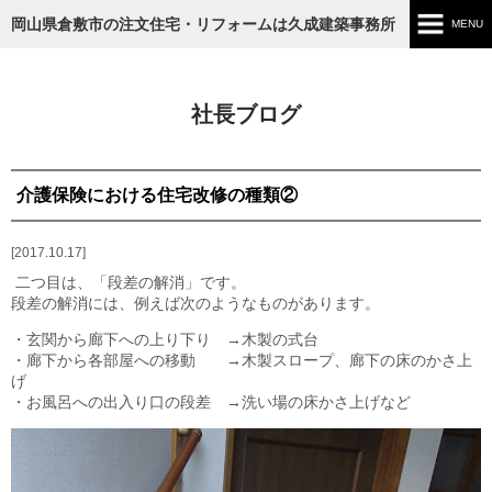
岡山県倉敷市の注文住宅・リフォームは久成建築事務所
MENU
ホーム
社長ブログ
ごあいさつ
施工内容
介護保険における住宅改修の種類②
施工実績
2017.10.17
二つ目は、「段差の解消」です。
工事の流れ
段差の解消には、例えば次のようなものがあります。
・玄関から廊下への上り下り →木製の式台
ブログ
・廊下から各部屋への移動 →木製スロープ、廊下の床のかさ上
げ
・お風呂への出入り口の段差 →洗い場の床かさ上げなど
お知らせ
会社情報