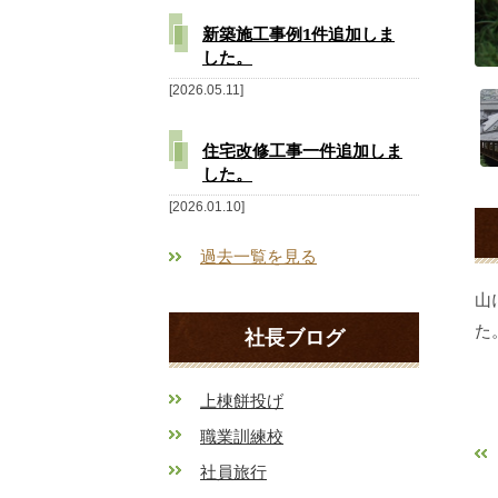
新築施工事例1件追加しま
した。
2026.05.11
住宅改修工事一件追加しま
した。
2026.01.10
過去一覧を見る
山
た
社長ブログ
上棟餅投げ
職業訓練校
社員旅行