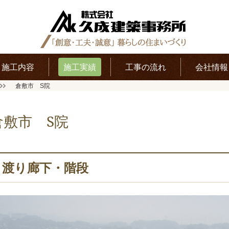
施工内容
施工実績
工事の流れ
会社情報
倉敷市 S院
倉敷市 S院
渡り廊下・階段