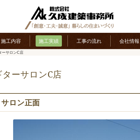
施工内容
施工実績
工事の流れ
会社情報
ターサロンC店
ギターサロンC店
サロン正面