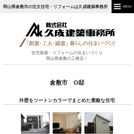
岡山県倉敷市の注文住宅・リフォームは久成建築事務所
MENU
ホーム
ごあいさつ
施工内容
住宅新築・リフォームの住まいづくり
岡山県倉敷の工務店！
施工実績
工事の流れ
倉敷市 O邸
ブログ
外壁をツートンカラーでまとめた素敵な住宅
お知らせ
会社情報