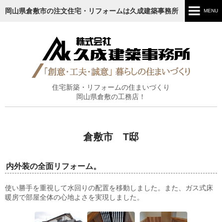
岡山県倉敷市の注文住宅・リフォームは久成建築事務所
MENU
ホーム
ごあいさつ
施工内容
住宅新築・リフォームの住まいづくり
岡山県倉敷の工務店！
施工実績
工事の流れ
倉敷市 T邸
ブログ
内外装の全面リフォーム。
お知らせ
使い勝手を重視して水回りの配置を移動しました。また、ガス式床
暖房で部屋全体の心地よさを実現しました。
会社情報