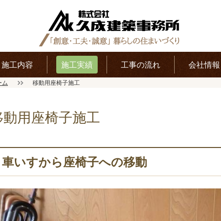
施工内容
施工実績
工事の流れ
会社情報
ーム
移動用座椅子施工
移動用座椅子施工
車いすから座椅子への移動