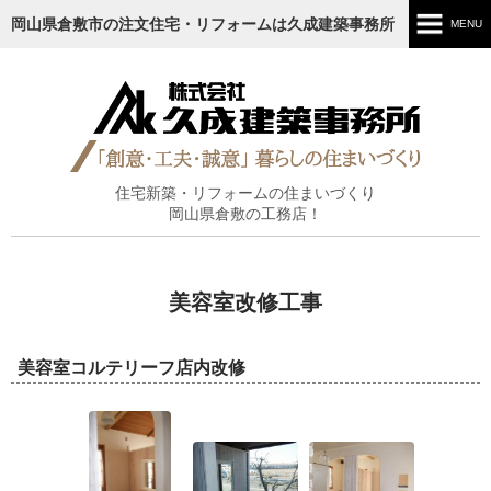
岡山県倉敷市の注文住宅・リフォームは久成建築事務所
MENU
ホーム
ごあいさつ
施工内容
住宅新築・リフォームの住まいづくり
岡山県倉敷の工務店！
施工実績
工事の流れ
美容室改修工事
ブログ
美容室コルテリーフ店内改修
お知らせ
会社情報